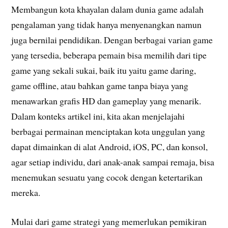
Membangun kota khayalan dalam dunia game adalah
pengalaman yang tidak hanya menyenangkan namun
juga bernilai pendidikan. Dengan berbagai varian game
yang tersedia, beberapa pemain bisa memilih dari tipe
game yang sekali sukai, baik itu yaitu game daring,
game offline, atau bahkan game tanpa biaya yang
menawarkan grafis HD dan gameplay yang menarik.
Dalam konteks artikel ini, kita akan menjelajahi
berbagai permainan menciptakan kota unggulan yang
dapat dimainkan di alat Android, iOS, PC, dan konsol,
agar setiap individu, dari anak-anak sampai remaja, bisa
menemukan sesuatu yang cocok dengan ketertarikan
mereka.
Mulai dari game strategi yang memerlukan pemikiran