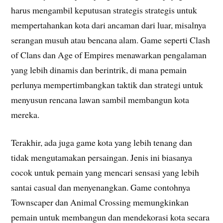
harus mengambil keputusan strategis strategis untuk
mempertahankan kota dari ancaman dari luar, misalnya
serangan musuh atau bencana alam. Game seperti Clash
of Clans dan Age of Empires menawarkan pengalaman
yang lebih dinamis dan berintrik, di mana pemain
perlunya mempertimbangkan taktik dan strategi untuk
menyusun rencana lawan sambil membangun kota
mereka.
Terakhir, ada juga game kota yang lebih tenang dan
tidak mengutamakan persaingan. Jenis ini biasanya
cocok untuk pemain yang mencari sensasi yang lebih
santai casual dan menyenangkan. Game contohnya
Townscaper dan Animal Crossing memungkinkan
pemain untuk membangun dan mendekorasi kota secara