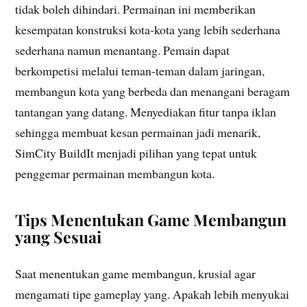
tidak boleh dihindari. Permainan ini memberikan
kesempatan konstruksi kota-kota yang lebih sederhana
sederhana namun menantang. Pemain dapat
berkompetisi melalui teman-teman dalam jaringan,
membangun kota yang berbeda dan menangani beragam
tantangan yang datang. Menyediakan fitur tanpa iklan
sehingga membuat kesan permainan jadi menarik,
SimCity BuildIt menjadi pilihan yang tepat untuk
penggemar permainan membangun kota.
Tips Menentukan Game Membangun
yang Sesuai
Saat menentukan game membangun, krusial agar
mengamati tipe gameplay yang. Apakah lebih menyukai