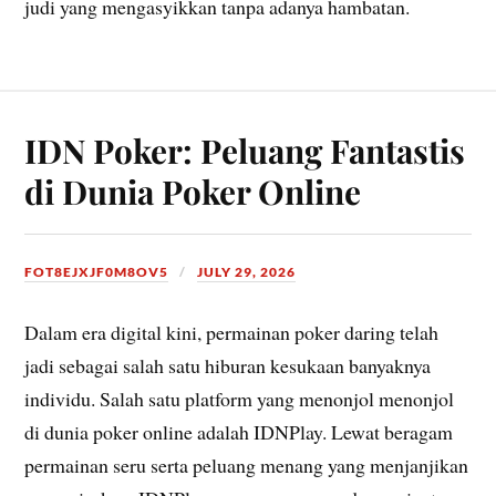
judi yang mengasyikkan tanpa adanya hambatan.
IDN Poker: Peluang Fantastis
di Dunia Poker Online
FOT8EJXJF0M8OV5
JULY 29, 2026
Dalam era digital kini, permainan poker daring telah
jadi sebagai salah satu hiburan kesukaan banyaknya
individu. Salah satu platform yang menonjol menonjol
di dunia poker online adalah IDNPlay. Lewat beragam
permainan seru serta peluang menang yang menjanjikan