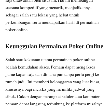
suasana kompetitif yang menarik, menjadikannya
sebagai salah satu lokasi yang hebat untuk
perkembangan serta mendapatkan hasil di permainan
poker online.
Keunggulan Permainan Poker Online
Salah satu kekuatan utama permainan poker online
adalah kemudahan akses. Pemain dapat mengakses
game kapan saja dan dimana pun tanpa perlu pergi ke
rumah judi . Ini memberi kelonggaran yang luar biasa,
khususnya bagi mereka yang memiliki jadwal yang
sibuk. Cukup dengan perangkat seluler atau komputer,
pemain dapat langsung terhubung ke platform misalnya