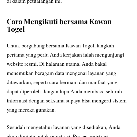
di dalam petualangan ini.
Cara Mengikuti bersama Kawan
Togel
Untuk bergabung bersama Kawan Togel, langkah
pertama yang perlu Anda kerjakan ialah mengunjungi
website resmi. Di halaman utama, Anda bakal
menemukan beragam data mengenai layanan yang
ditawarkan, seperti cara bermain dan manfaat yang
dapat diperoleh. Jangan lupa Anda membaca seluruh
informasi dengan seksama supaya bisa mengerti sistem
yang mereka gunakan.
Sesudah mengetahui layanan yang disediakan, Anda
akan diminta untuk registrasi. Proses registrasi