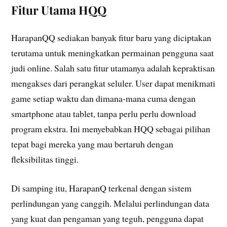
Fitur Utama HQQ
HarapanQQ sediakan banyak fitur baru yang diciptakan
terutama untuk meningkatkan permainan pengguna saat
judi online. Salah satu fitur utamanya adalah kepraktisan
mengakses dari perangkat seluler. User dapat menikmati
game setiap waktu dan dimana-mana cuma dengan
smartphone atau tablet, tanpa perlu perlu download
program ekstra. Ini menyebabkan HQQ sebagai pilihan
tepat bagi mereka yang mau bertaruh dengan
fleksibilitas tinggi.
Di samping itu, HarapanQ terkenal dengan sistem
perlindungan yang canggih. Melalui perlindungan data
yang kuat dan pengaman yang teguh, pengguna dapat