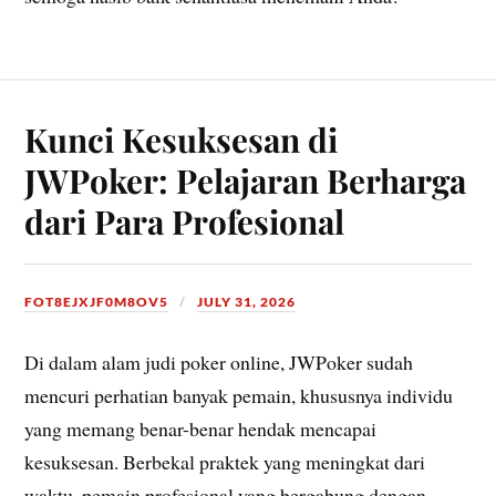
Kunci Kesuksesan di
JWPoker: Pelajaran Berharga
dari Para Profesional
FOT8EJXJF0M8OV5
JULY 31, 2026
Di dalam alam judi poker online, JWPoker sudah
mencuri perhatian banyak pemain, khususnya individu
yang memang benar-benar hendak mencapai
kesuksesan. Berbekal praktek yang meningkat dari
waktu, pemain profesional yang bergabung dengan