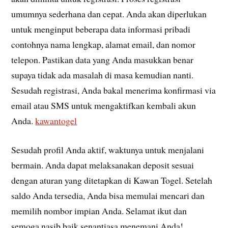
umumnya sederhana dan cepat. Anda akan diperlukan
untuk menginput beberapa data informasi pribadi
contohnya nama lengkap, alamat email, dan nomor
telepon. Pastikan data yang Anda masukkan benar
supaya tidak ada masalah di masa kemudian nanti.
Sesudah registrasi, Anda bakal menerima konfirmasi via
email atau SMS untuk mengaktifkan kembali akun
Anda.
kawantogel
Sesudah profil Anda aktif, waktunya untuk menjalani
bermain. Anda dapat melaksanakan deposit sesuai
dengan aturan yang ditetapkan di Kawan Togel. Setelah
saldo Anda tersedia, Anda bisa memulai mencari dan
memilih nombor impian Anda. Selamat ikut dan
semoga nasib baik senantiasa menemani Anda!