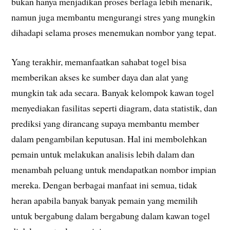
bukan hanya menjadikan proses berlaga lebih menarik,
namun juga membantu mengurangi stres yang mungkin
dihadapi selama proses menemukan nombor yang tepat.
Yang terakhir, memanfaatkan sahabat togel bisa
memberikan akses ke sumber daya dan alat yang
mungkin tak ada secara. Banyak kelompok kawan togel
menyediakan fasilitas seperti diagram, data statistik, dan
prediksi yang dirancang supaya membantu member
dalam pengambilan keputusan. Hal ini membolehkan
pemain untuk melakukan analisis lebih dalam dan
menambah peluang untuk mendapatkan nombor impian
mereka. Dengan berbagai manfaat ini semua, tidak
heran apabila banyak banyak pemain yang memilih
untuk bergabung dalam bergabung dalam kawan togel