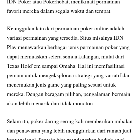
IDN Poker atau Pokerhebat, menikmati permainan
favorit mereka dalam segala waktu dan tempat.
Keunggulan lain dari permainan poker online adalah
variasi permainan yang tersedia. Situs misalnya IDN
Play menawarkan berbagai jenis permainan poker yang
dapat memuaskan selera semua kalangan, mulai dari
Texas Hold’em sampai Omaha. Hal ini memfasilitasi
pemain untuk mengeksplorasi strategi yang variatif dan
menemukan jenis game yang paling sesuai untuk
mereka. Dengan beragam pilihan, pengalaman bermain
akan lebih menarik dan tidak monoton.
Selain itu, poker daring sering kali memberikan imbalan
dan penawaran yang lebih menggiurkan dari rumah judi
konvensional. Pemain bisa mendapatkan hadiah awal,