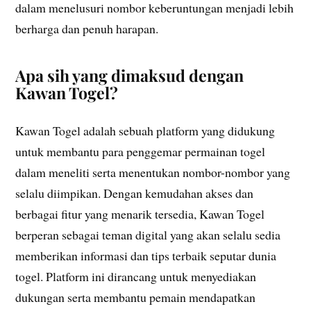
dalam menelusuri nombor keberuntungan menjadi lebih
berharga dan penuh harapan.
Apa sih yang dimaksud dengan
Kawan Togel?
Kawan Togel adalah sebuah platform yang didukung
untuk membantu para penggemar permainan togel
dalam meneliti serta menentukan nombor-nombor yang
selalu diimpikan. Dengan kemudahan akses dan
berbagai fitur yang menarik tersedia, Kawan Togel
berperan sebagai teman digital yang akan selalu sedia
memberikan informasi dan tips terbaik seputar dunia
togel. Platform ini dirancang untuk menyediakan
dukungan serta membantu pemain mendapatkan