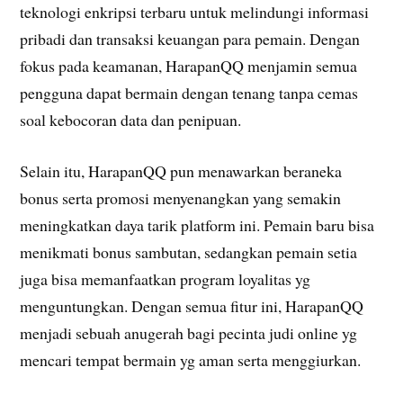
teknologi enkripsi terbaru untuk melindungi informasi
pribadi dan transaksi keuangan para pemain. Dengan
fokus pada keamanan, HarapanQQ menjamin semua
pengguna dapat bermain dengan tenang tanpa cemas
soal kebocoran data dan penipuan.
Selain itu, HarapanQQ pun menawarkan beraneka
bonus serta promosi menyenangkan yang semakin
meningkatkan daya tarik platform ini. Pemain baru bisa
menikmati bonus sambutan, sedangkan pemain setia
juga bisa memanfaatkan program loyalitas yg
menguntungkan. Dengan semua fitur ini, HarapanQQ
menjadi sebuah anugerah bagi pecinta judi online yg
mencari tempat bermain yg aman serta menggiurkan.