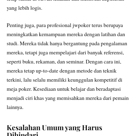
yang lebih logis.
Penting juga, para profesional jwpoker terus berupaya
meningkatkan kemampuan mereka dengan latihan dan
studi. Mereka tidak hanya bergantung pada pengalaman
mereka, tetapi juga mempelajari dari banyak referensi,
seperti buku, rekaman, dan seminar. Dengan cara ini,
mereka tetap up-to-date dengan metode dan teknik
terkini, lalu selalu memiliki keunggulan kompetitif di
meja poker. Kesediaan untuk belajar dan beradaptasi
menjadi ciri khas yang memisahkan mereka dari pemain
lainnya.
Kesalahan Umum yang Harus
Dihindari